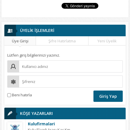
ÜYELİK İŞLEMLERİ
Üye Girişi
Şifre Hatırlatma
Yeni Üyelik
Lütfen giriş bilgilerinizi yazınız.
Beni hatırla
KÖŞE YAZARLARI
Kulufirmalari
Kulu Elazığ Arası Kaç Km