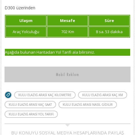
D300 üzerinden
Ulaşım
Mesafe
Süre
Araç Yolculuğu
702 Km
8 sa. 53 dakika
Aşağıda bulunan Haritadan Yol Tarifi ala bilirsiniz.
KULU ELAZIĞ ARASI KAÇ KILOMETRE
KULU ELAZIĞ ARASI KAÇ KM
KULU ELAZIĞ ARASI KAÇ SAAT
KULU ELAZIĞ ARASI NASIL GIDILIR
KULU ELAZIĞ ARASI YOL TARIFI
BU KONUYU SOSYAL MEDYA HESAPLARINDA PAYLAŞ