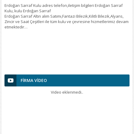
Erdoğan Sarraf Kulu adres telefon,iletişim bilgileri Erdoğan Sarraf
Kulu, kulu Erdoğan Sarraf
S
Erdoğan Sarraf Altın alım Satımı,Fantazi Bilezik,Kilitli Bilezik,Alyans,
Zincir ve Saat Çeşitleri ile tüm kulu ve çevresine hizmetlerimiz devam
etmektedir…
0
6
K
FİRMA VİDEO
Video eklenmedi..