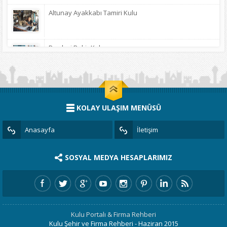
Altunay Ayakkabı Tamiri Kulu
Perdeci Bekir Kulu
Erdoğan Sarraf Kulu
KOLAY ULAŞIM MENÜSÜ
Alken Gümüş ve Oto Kiralama
Anasayfa
İletişim
Baharat Dünyası Kulu
SOSYAL MEDYA HESAPLARIMIZ
Pizzanini Mac Burger Kulu
Kulu Portalı & Firma Rehberi
Kulu Yenibahar Etli Ekmek Salonu
Kulu Şehir ve Firma Rehberi - Haziran 2015