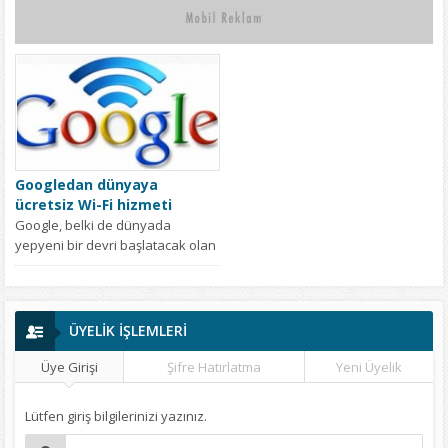
Googledan dünyaya
ücretsiz Wi-Fi hizmeti
Google, belki de dünyada
yepyeni bir devri başlatacak olan
projesine New York’ta başlıyor.
BU YIL...
ÜYELİK İŞLEMLERİ
Üye Girişi
Şifre Hatırlatma
Yeni Üyelik
Lütfen giriş bilgilerinizi yazınız.