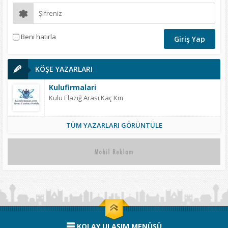
Beni hatırla
KÖŞE YAZARLARI
Kulufirmalari
Kulu Elazığ Arası Kaç Km
TÜM YAZARLARI GÖRÜNTÜLE
KOLAY ULAŞIM MENÜSÜ