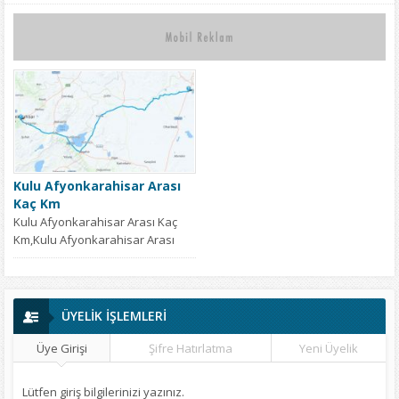
Kulu Afyonkarahisar Arası
Kaç Km
Kulu Afyonkarahisar Arası Kaç
Km,Kulu Afyonkarahisar Arası
Nasıl Gidilir,Kulu Afyonkarahisar
Arası Yol Tarifi,Kulu
Afyonkarahisar Arası...
ÜYELİK İŞLEMLERİ
Üye Girişi
Şifre Hatırlatma
Yeni Üyelik
Lütfen giriş bilgilerinizi yazınız.