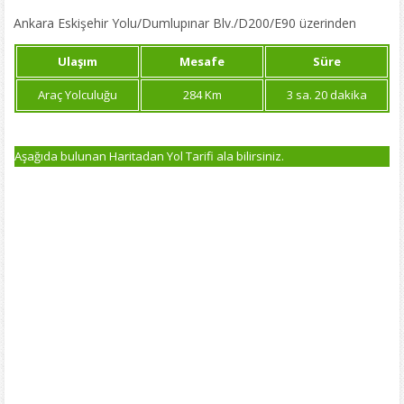
Ankara Eskişehir Yolu/Dumlupınar Blv./D200/E90 üzerinden
Ulaşım
Mesafe
Süre
Araç Yolculuğu
284 Km
3 sa. 20 dakika
Aşağıda bulunan Haritadan Yol Tarifi ala bilirsiniz.