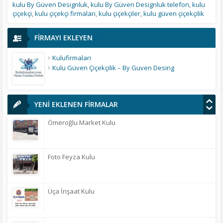
kulu By Güven Designluk
,
kulu By Güven Designluk telefon
,
kulu
çiçekçi
,
kulu çiçekçi firmaları
,
kulu çiçekçiler
,
kulu güven çiçekçilik
FİRMAYI EKLEYEN
Kulufirmalari
Kulu Güven Çiçekçilik – By Guven Desing
YENİ EKLENEN FİRMALAR
Ömeroğlu Market Kulu
Foto Feyza Kulu
Üça İnşaat Kulu