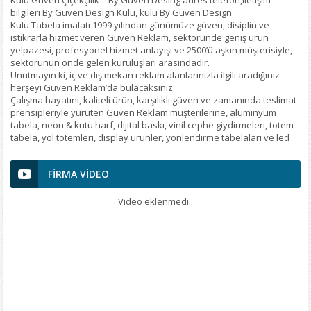
Kulu Güven Çiçekçilik – By Guven Desing adres telefon,iletişim
Ç
bilgileri By Güven Design Kulu, kulu By Güven Design
Kulu Tabela imalatı 1999 yılından günümüze güven, disiplin ve
istikrarla hizmet veren Güven Reklam, sektöründe geniş ürün
yelpazesi, profesyonel hizmet anlayışı ve 2500’ü aşkın müşterisiyle,
sektörünün önde gelen kuruluşları arasındadır.
Unutmayın ki, iç ve dış mekan reklam alanlarınızla ilgili aradığınız
herşeyi Güven Reklam’da bulacaksınız.
0
Çalışma hayatını, kaliteli ürün, karşılıklı güven ve zamanında teslimat
prensipleriyle yürüten Güven Reklam müşterilerine, aluminyum
5
tabela, neon & kutu harf, dijital baskı, vinil cephe giydirmeleri, totem
tabela, yol totemleri, display ürünler, yönlendirme tabelaları ve led
K
reklam çeşitleri ürünleriyle hizmet vermeye devam etmektedir.
7/24 Bizi Cep Telefonuyla aramanız doğrultusunda durumunuza
FİRMA VİDEO
göre istediğiniz vakitte gelip sizlere hizmet verebiliriz..
Hizmetlerimiz
Organizasyon
Video eklenmedi..
Çiçekçilik
Ajans Hizmetleri
Araç Giydirme
Dijital Baskı
Logo Tasarım
Promosyon
Tabela İmalatı
Reklam