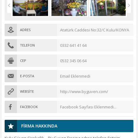
Atatürk Caddesi No:32/C Kulu/KONYA
ADRES
0332 641 41 64
TELEFON
0532 345 06 64
CEP
Email Eklenmedi
E-POSTA
http://www.byguven.com/
WEBSİTE
Facebook Sayfası Eklenmedi...
FACEBOOK
FİRMA HAKKINDA