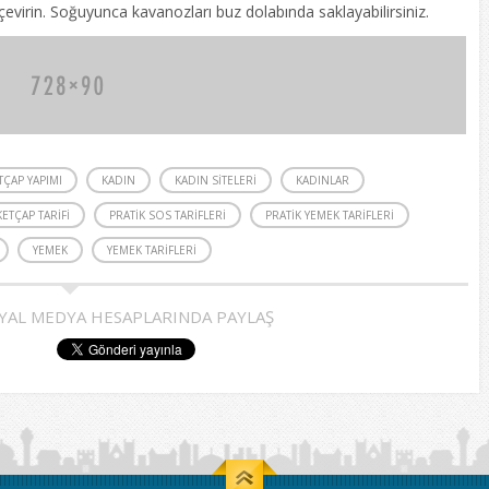
evirin. Soğuyunca kavanozları buz dolabında saklayabilirsiniz.
TÇAP YAPIMI
KADIN
KADIN SITELERI
KADINLAR
KETÇAP TARIFI
PRATIK SOS TARIFLERI
PRATIK YEMEK TARIFLERI
YEMEK
YEMEK TARIFLERI
YAL MEDYA HESAPLARINDA PAYLAŞ