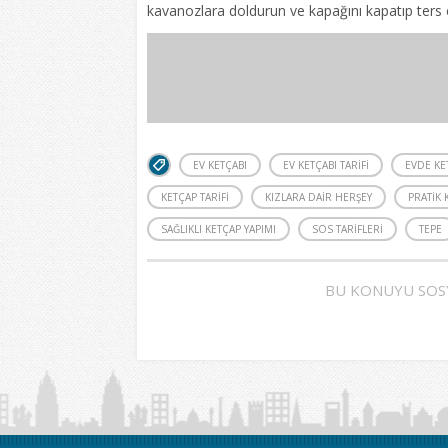
kavanozlara doldurun ve kapağını kapatıp ters ç
EV KETÇABI
EV KETÇABI TARIFI
EVDE KE
KETÇAP TARIFI
KIZLARA DAIR HERŞEY
PRATIK 
SAĞLIKLI KETÇAP YAPIMI
SOS TARIFLERI
TEPE
BU KONUYU SOS