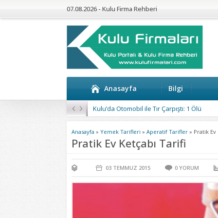
07.08.2026 - Kulu Firma Rehberi
Anasayfa
Bilgi
Ehliyet sınavı sonuçları açıklandı
Anasayfa
»
Yemek Tarifleri
»
Aperatif Tarifler
»
Pratik Ev 
Pratik Ev Ketçabı Tarifi
03 TEMMUZ
2015
0
YORUM